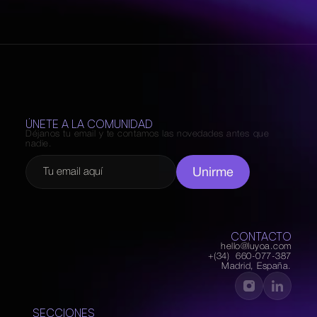
ÚNETE A LA COMUNIDAD
Déjanos tu email y te contamos las novedades antes que 
nadie.
Unirme
CONTACTO
hello@luyoa.com
+(34)  660-077-387
Madrid, España.
SECCIONES