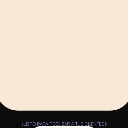
Qué es un pass de fidelización 
nativo en wallet: la diferencia que 
nadie explica
Notificaciones push que sí 
funcionan: cómo usar el canal sin 
quemarlo
Apple Wallet 2026: las novedades 
de WWDC que todo negocio local 
debería conocer
Ver Todos
¿LISTO PARA FIDELIZAR A TUS CLIENTES?