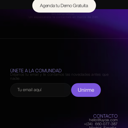
Agenda tu Demo Gratuita
Sin compromiso. 
Un especialista te contactará en menos de 24h.
ÚNETE A LA COMUNIDAD
Déjanos tu email y te contamos las novedades antes que 
nadie.
Unirme
CONTACTO
hello@luyoa.com
+(34)  660-077-387