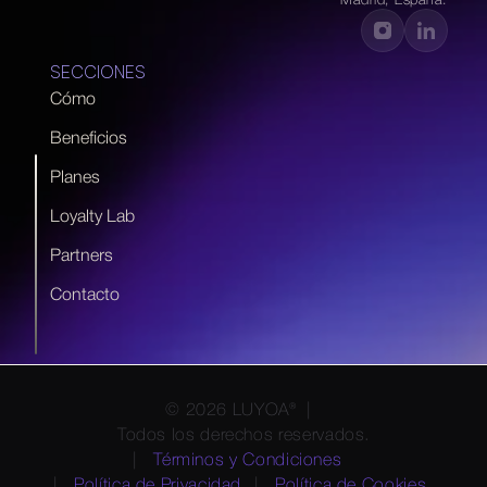
Madrid, España.
SECCIONES
Cómo
Beneficios
Planes
Loyalty Lab
Partners
Contacto
© 2026 LUYOA®  |  
Todos los derechos reservados.
| 
Términos y Condiciones 
| 
Política de Privacidad
 | 
Política de Cookies