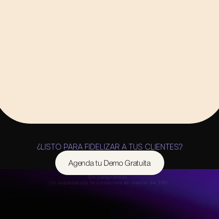
de WWDC que todo negocio local 
debería conocer
Ver Todos
¿LISTO PARA FIDELIZAR A TUS CLIENTES?
Agenda tu Demo Gratuita
Sin compromiso. 
Un especialista te contactará en menos de 24h.