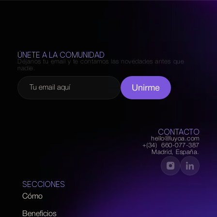
ÚNETE A LA COMUNIDAD
Déjanos tu email y te contamos las novedades antes que 
nadie.
Unirme
CONTACTO
hello@luyoa.com
+(34)  660-077-387
Madrid, España.
SECCIONES
Cómo
Beneficios