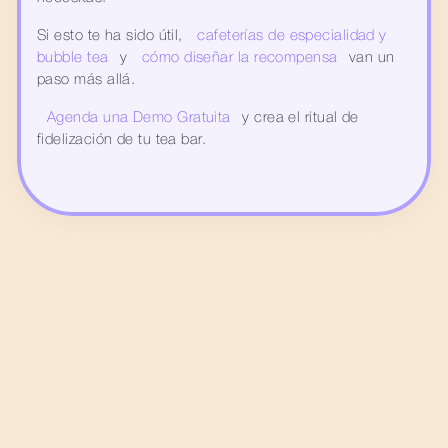
Si esto te ha sido útil, 
cafeterías de especialidad y 
bubble tea
 y 
cómo diseñar la recompensa
 van un 
paso más allá.
Agenda una Demo Gratuita
 y crea el ritual de 
fidelización de tu tea bar.
Fidelización Digital
Qué es un pass de fidelización 
nativo en wallet: la diferencia que 
nadie explica
Notificaciones push que sí 
funcionan: cómo usar el canal sin 
quemarlo
Apple Wallet 2026: las novedades 