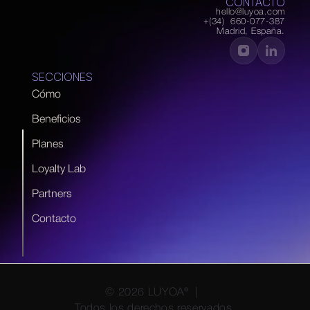
CONTACTO
hello@luyoa.com
+(34)  660-077-387
Madrid, España.
SECCIONES
Cómo
Beneficios
Planes
Loyalty Lab
Partners
Contacto
© 2026 LUYOA®  |  
Todos los derechos reservados.