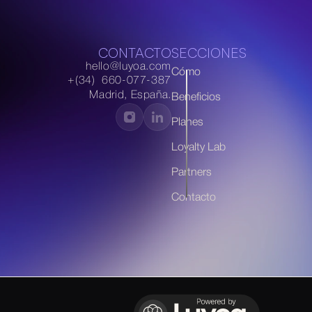
CONTACTO
SECCIONES
hello@luyoa.com
Cómo
+(34)  660-077-387
Madrid, España.
Beneficios
Planes
Loyalty Lab
Partners
Contacto