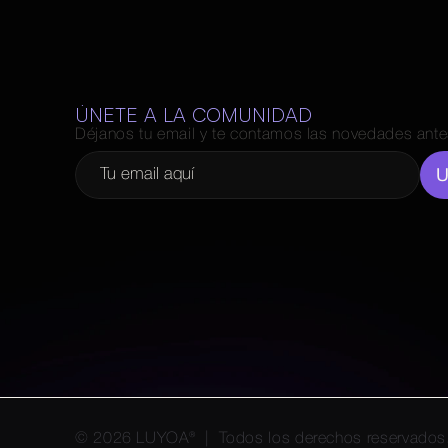
ÚNETE A LA COMUNIDAD
Déjanos tu email y te contamos las novedades ante
U
© 2026 LUYOA®  |  Todos los derechos reservados