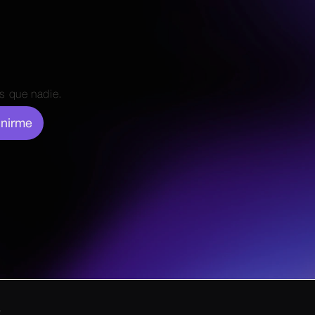
s que nadie.
nirme
.