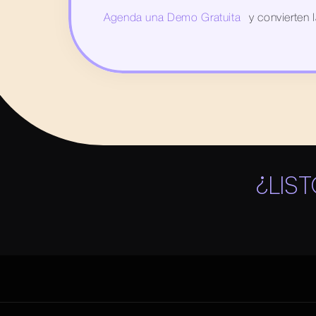
Agenda una Demo Gratuita
 y convierten 
¿LIS