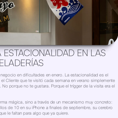
 ESTACIONALIDAD EN LAS 
ELADERÍAS
 negocio en dificultades en enero. La estacionalidad es el 
l: el Cliente que te visitó cada semana en verano simplemente 
o porque no te gustara. Porque el trígger de la visita era el 
forma mágica, sino a través de un mecanismo muy concreto: 
ellos de 10 en su iPhone a finales de septiembre, su cerebro 
que le faltan para algo que ya quiere.